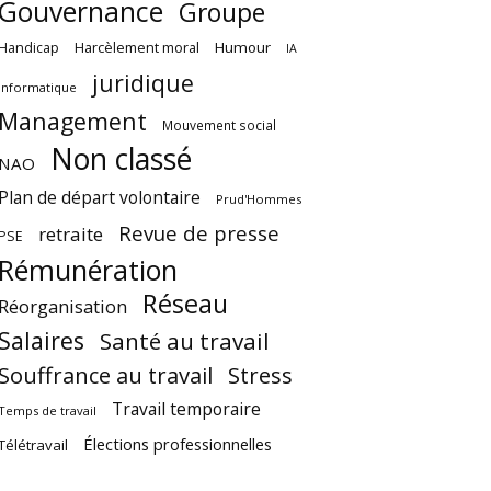
Gouvernance
Groupe
Harcèlement moral
Humour
Handicap
IA
juridique
Informatique
Management
Mouvement social
Non classé
NAO
Plan de départ volontaire
Prud'Hommes
Revue de presse
retraite
PSE
Rémunération
Réseau
Réorganisation
Salaires
Santé au travail
Souffrance au travail
Stress
Travail temporaire
Temps de travail
Élections professionnelles
Télétravail