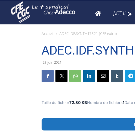
ACTU
Accueil
ADEC.IDF.SYNTH17321 (CSE extra)
ADEC.IDF.SYNTH1
29 juin 2021
Taille du fichier
72.80 KB
Nombre de fichiers
1
Date 