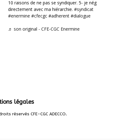
10 raisons de ne pas se syndiquer. 5- je négocie
directement avec ma hiérarchie.
#syndicat
#enermine
#cfecgc
#adherent
#dialogue
♬ son original - CFE-CGC Enermine
ions légales
.
droits réservés CFE-CGC ADECCO