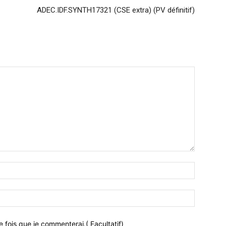
ADEC.IDF.SYNTH17321 (CSE extra) (PV définitif)
 fois que je commenterai.( Facultatif)