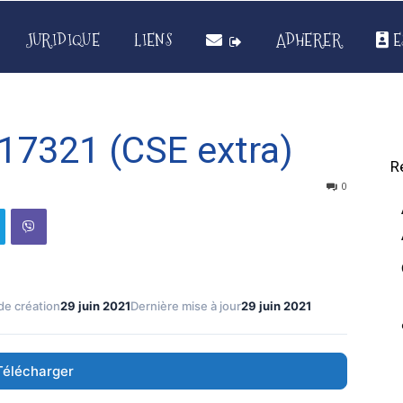
JURIDIQUE
LIENS
ADHERER
E
7321 (CSE extra)
R
0
de création
29 juin 2021
Dernière mise à jour
29 juin 2021
Télécharger