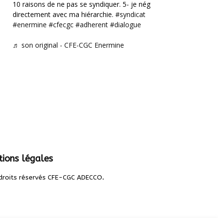
10 raisons de ne pas se syndiquer. 5- je négocie
directement avec ma hiérarchie.
#syndicat
#enermine
#cfecgc
#adherent
#dialogue
♬ son original - CFE-CGC Enermine
ions légales
.
droits réservés CFE-CGC ADECCO