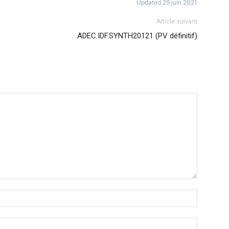
Updated 29 juin 2021
Article suivant
ADEC.IDF.SYNTH20121 (PV définitif)