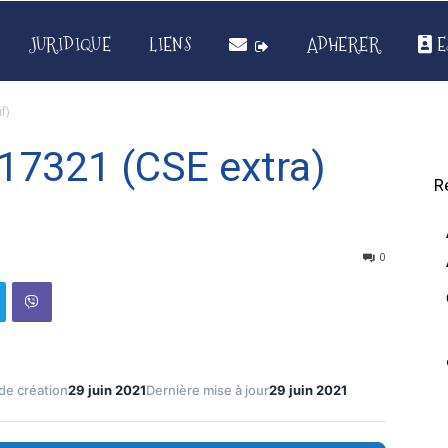
JURIDIQUE
LIENS
ADHERER
E
f)
7321 (CSE extra)
R
0
de création
29 juin 2021
Dernière mise à jour
29 juin 2021