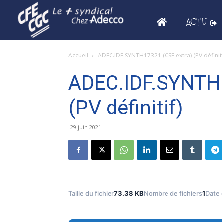
ACTU
Accueil
ADEC.IDF.SYNTH17321 (CSE extra) (PV définiti
ADEC.IDF.SYNTH1
(PV définitif)
29 juin 2021
Taille du fichier
73.38 KB
Nombre de fichiers
1
Date 