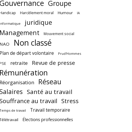
Gouvernance
Groupe
Harcèlement moral
Humour
Handicap
IA
juridique
Informatique
Management
Mouvement social
Non classé
NAO
Plan de départ volontaire
Prud'Hommes
Revue de presse
retraite
PSE
Rémunération
Réseau
Réorganisation
Salaires
Santé au travail
Souffrance au travail
Stress
Travail temporaire
Temps de travail
Élections professionnelles
Télétravail