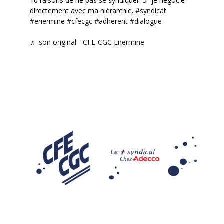
10 raisons de ne pas se syndiquer. 5- je négocie
directement avec ma hiérarchie.
#syndicat
#enermine
#cfecgc
#adherent
#dialogue
♬ son original - CFE-CGC Enermine