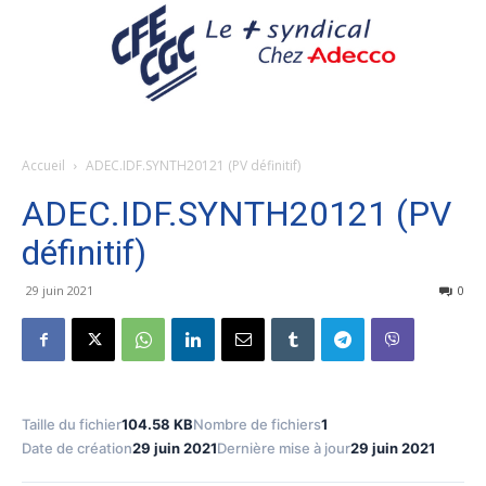
Accueil
ADEC.IDF.SYNTH20121 (PV définitif)
ADEC.IDF.SYNTH20121 (PV
définitif)
29 juin 2021
0
Taille du fichier
104.58 KB
Nombre de fichiers
1
Date de création
29 juin 2021
Dernière mise à jour
29 juin 2021