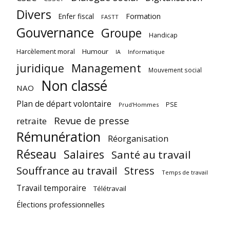
Divers
Enfer fiscal
Formation
FASTT
Gouvernance
Groupe
Handicap
Harcèlement moral
Humour
Informatique
IA
juridique
Management
Mouvement social
Non classé
NAO
Plan de départ volontaire
PSE
Prud'Hommes
Revue de presse
retraite
Rémunération
Réorganisation
Réseau
Salaires
Santé au travail
Souffrance au travail
Stress
Temps de travail
Travail temporaire
Télétravail
Élections professionnelles