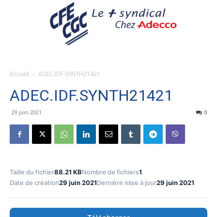
Accueil
ADEC.IDF.SYNTH21421
ADEC.IDF.SYNTH21421
29 juin 2021
0
Taille du fichier
88.21 KB
Nombre de fichiers
1
Date de création
29 juin 2021
Dernière mise à jour
29 juin 2021