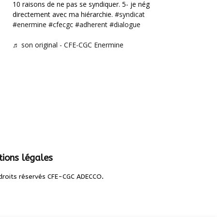
10 raisons de ne pas se syndiquer. 5- je négocie
directement avec ma hiérarchie.
#syndicat
#enermine
#cfecgc
#adherent
#dialogue
♬ son original - CFE-CGC Enermine
ions légales
.
droits réservés CFE-CGC ADECCO