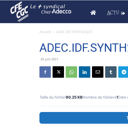
ACTU
Accueil
ADEC.IDF.SYNTH23221
ADEC.IDF.SYNT
29 juin 2021
Taille du fichier
90.25 KB
Nombre de fichiers
1
Date 