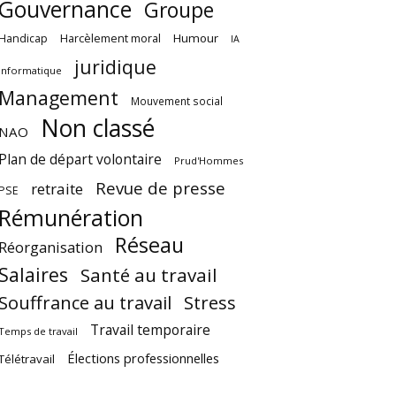
Gouvernance
Groupe
Harcèlement moral
Humour
Handicap
IA
juridique
Informatique
Management
Mouvement social
Non classé
NAO
Plan de départ volontaire
Prud'Hommes
Revue de presse
retraite
PSE
Rémunération
Réseau
Réorganisation
Salaires
Santé au travail
Souffrance au travail
Stress
Travail temporaire
Temps de travail
Élections professionnelles
Télétravail