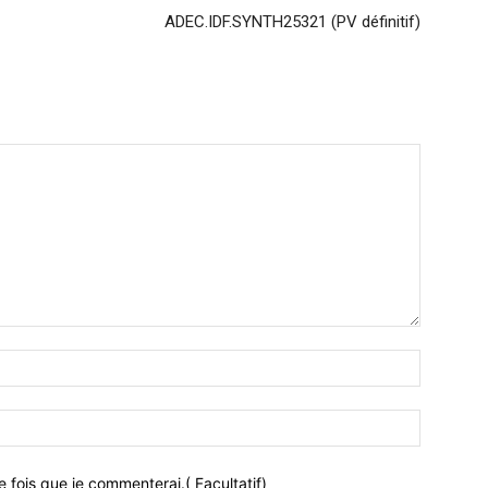
ADEC.IDF.SYNTH25321 (PV définitif)
 fois que je commenterai.( Facultatif)