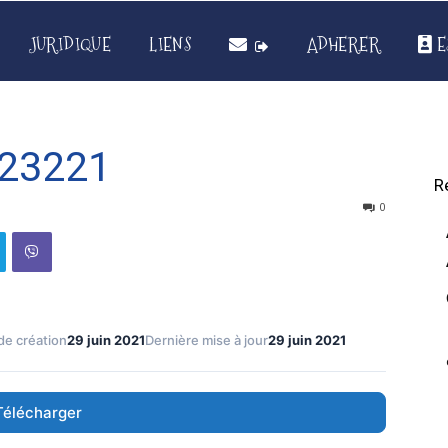
JURIDIQUE
LIENS
ADHERER
E
H23221
R
0
de création
29 juin 2021
Dernière mise à jour
29 juin 2021
Télécharger