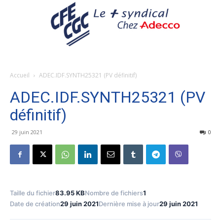
Accueil
ADEC.IDF.SYNTH25321 (PV définitif)
ADEC.IDF.SYNTH25321 (PV
définitif)
29 juin 2021
0
Taille du fichier
83.95 KB
Nombre de fichiers
1
Date de création
29 juin 2021
Dernière mise à jour
29 juin 2021