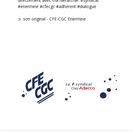
directement avec ma hiérarchie.
#syndicat
#enermine
#cfecgc
#adherent
#dialogue
♬ son original - CFE-CGC Enermine