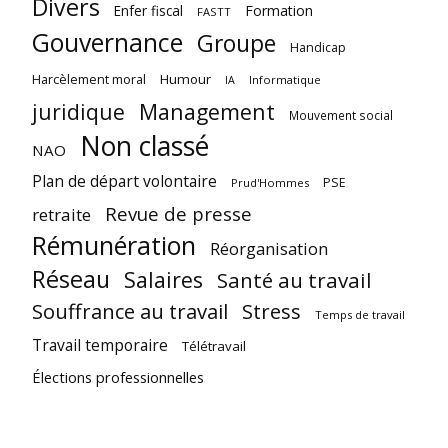
Divers
Enfer fiscal
Formation
FASTT
Gouvernance
Groupe
Handicap
Harcèlement moral
Humour
Informatique
IA
juridique
Management
Mouvement social
Non classé
NAO
Plan de départ volontaire
PSE
Prud'Hommes
Revue de presse
retraite
Rémunération
Réorganisation
Réseau
Salaires
Santé au travail
Souffrance au travail
Stress
Temps de travail
Travail temporaire
Télétravail
Élections professionnelles