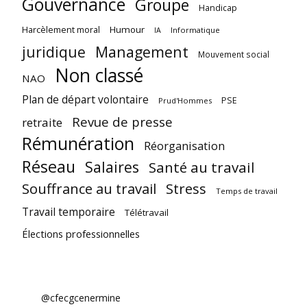
Gouvernance
Groupe
Handicap
Harcèlement moral
Humour
Informatique
IA
juridique
Management
Mouvement social
Non classé
NAO
Plan de départ volontaire
PSE
Prud'Hommes
Revue de presse
retraite
Rémunération
Réorganisation
Réseau
Salaires
Santé au travail
Souffrance au travail
Stress
Temps de travail
Travail temporaire
Télétravail
Élections professionnelles
@cfecgcenermine