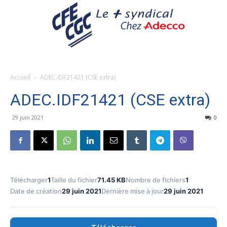
Accueil
ADEC.IDF21421 (CSE extra)
ADEC.IDF21421 (CSE extra)
29 juin 2021
0
Télécharger
1
Taille du fichier
71.45 KB
Nombre de fichiers
1
Date de création
29 juin 2021
Dernière mise à jour
29 juin 2021