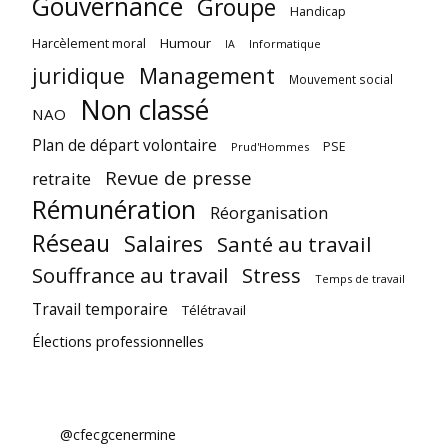
Gouvernance
Groupe
Handicap
Harcèlement moral
Humour
Informatique
IA
juridique
Management
Mouvement social
Non classé
NAO
Plan de départ volontaire
PSE
Prud'Hommes
Revue de presse
retraite
Rémunération
Réorganisation
Réseau
Salaires
Santé au travail
Souffrance au travail
Stress
Temps de travail
Travail temporaire
Télétravail
Élections professionnelles
@cfecgcenermine