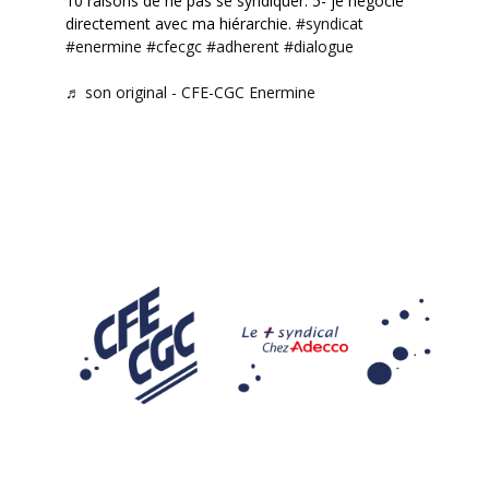
10 raisons de ne pas se syndiquer. 5- je négocie
directement avec ma hiérarchie.
#syndicat
#enermine
#cfecgc
#adherent
#dialogue
♬ son original - CFE-CGC Enermine