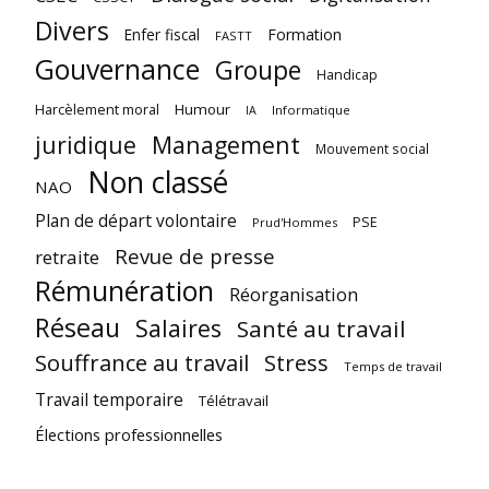
Divers
Enfer fiscal
Formation
FASTT
Gouvernance
Groupe
Handicap
Harcèlement moral
Humour
Informatique
IA
juridique
Management
Mouvement social
Non classé
NAO
Plan de départ volontaire
PSE
Prud'Hommes
Revue de presse
retraite
Rémunération
Réorganisation
Réseau
Salaires
Santé au travail
Souffrance au travail
Stress
Temps de travail
Travail temporaire
Télétravail
Élections professionnelles