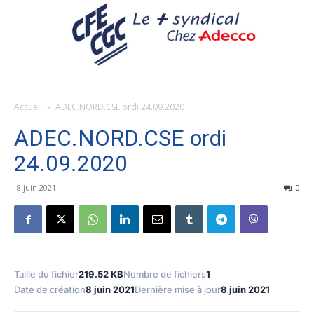
Accueil
ADEC.NORD.CSE ordi 24.09.2020
ADEC.NORD.CSE ordi
24.09.2020
8 juin 2021
0
Taille du fichier
219.52 KB
Nombre de fichiers
1
Date de création
8 juin 2021
Dernière mise à jour
8 juin 2021