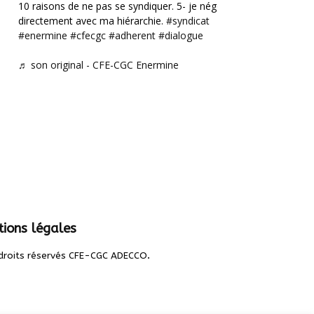
10 raisons de ne pas se syndiquer. 5- je négocie
directement avec ma hiérarchie.
#syndicat
#enermine
#cfecgc
#adherent
#dialogue
♬ son original - CFE-CGC Enermine
ions légales
.
droits réservés CFE-CGC ADECCO