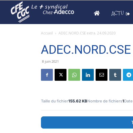
ACTU
Accueil
ADEC.NORD.CSE extra. 24.09.2020
ADEC.NORD.CSE e
8 juin 2021
Taille du fichier
155.62 KB
Nombre de fichiers
1
Date