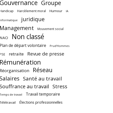
Gouvernance
Groupe
Harcèlement moral
Humour
Handicap
IA
juridique
Informatique
Management
Mouvement social
Non classé
NAO
Plan de départ volontaire
Prud'Hommes
Revue de presse
retraite
PSE
Rémunération
Réseau
Réorganisation
Salaires
Santé au travail
Souffrance au travail
Stress
Travail temporaire
Temps de travail
Élections professionnelles
Télétravail