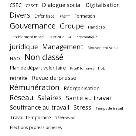
Dialogue social
Digitalisation
CSEC
CSSCT
Divers
Enfer fiscal
Formation
FASTT
Gouvernance
Groupe
Handicap
Harcèlement moral
Humour
Informatique
IA
juridique
Management
Mouvement social
Non classé
NAO
Plan de départ volontaire
PSE
Prud'Hommes
Revue de presse
retraite
Rémunération
Réorganisation
Réseau
Salaires
Santé au travail
Souffrance au travail
Stress
Temps de travail
Travail temporaire
Télétravail
Élections professionnelles