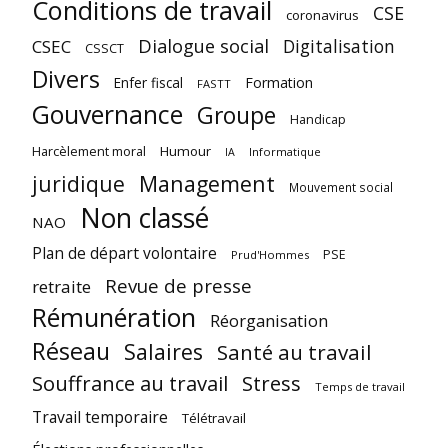
Conditions de travail
CSE
coronavirus
Dialogue social
Digitalisation
CSEC
CSSCT
Divers
Enfer fiscal
Formation
FASTT
Gouvernance
Groupe
Handicap
Harcèlement moral
Humour
Informatique
IA
juridique
Management
Mouvement social
Non classé
NAO
Plan de départ volontaire
PSE
Prud'Hommes
Revue de presse
retraite
Rémunération
Réorganisation
Réseau
Salaires
Santé au travail
Souffrance au travail
Stress
Temps de travail
Travail temporaire
Télétravail