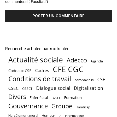
commenterai.( Facultatif)
Recherche articles par mots clés
Actualité sociale
Adecco
Agenda
CFE CGC
Cadres
Cadeaux CSE
Conditions de travail
CSE
coronavirus
Dialogue social
Digitalisation
CSEC
CSSCT
Divers
Enfer fiscal
Formation
FASTT
Gouvernance
Groupe
Handicap
Harcèlement moral
Humour
Informatique
IA