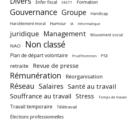
Divers
Enfer fiscal
Formation
FASTT
Gouvernance
Groupe
Handicap
Harcèlement moral
Humour
Informatique
IA
juridique
Management
Mouvement social
Non classé
NAO
Plan de départ volontaire
PSE
Prud'Hommes
Revue de presse
retraite
Rémunération
Réorganisation
Réseau
Salaires
Santé au travail
Souffrance au travail
Stress
Temps de travail
Travail temporaire
Télétravail
Élections professionnelles