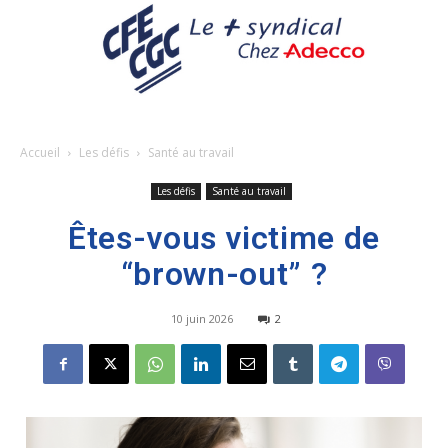
Accueil
Les défis
Santé au travail
Les défis
Santé au travail
Êtes-vous victime de
“brown-out” ?
10 juin 2026
2