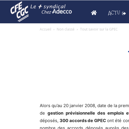
ACTU
Accueil
Non classé
Tout savoir sur la GPEC
Alors qu’au 20 janvier 2008, date de la pre
de
gestion prévisionnelle des emplois
déposés,
300 accords de GPEC
ont été con
nombre des accords déposés auprès de