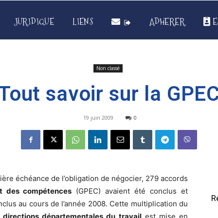
JURIDIQUE
LIENS
ADHERER
E
Non classé
Tout savoir sur la GPE
19 juin 2009
0
mière échéance de l’obligation de négocier, 279 accords
 et des compétences
(GPEC) avaient été conclus et
R
clus au cours de l’année 2008. Cette multiplication du
s
directions départementales du travail
est mise en