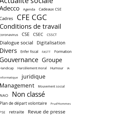
Actualité sociale
Adecco
Cadeaux CSE
Agenda
CFE CGC
Cadres
Conditions de travail
CSE
CSEC
coronavirus
CSSCT
Dialogue social
Digitalisation
Divers
Enfer fiscal
Formation
FASTT
Gouvernance
Groupe
Harcèlement moral
Humour
Handicap
IA
juridique
Informatique
Management
Mouvement social
Non classé
NAO
Plan de départ volontaire
Prud'Hommes
Revue de presse
retraite
PSE