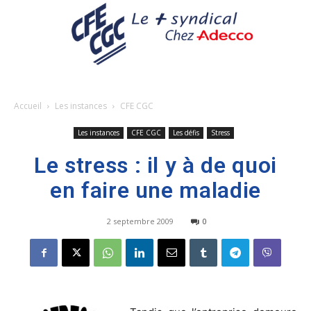
Accueil
Les instances
CFE CGC
Les instances
CFE CGC
Les défis
Stress
Le stress : il y à de quoi
en faire une maladie
2 septembre 2009
0