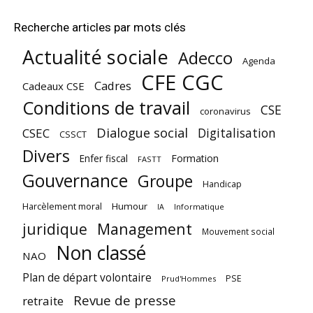
Recherche articles par mots clés
Actualité sociale
Adecco
Agenda
CFE CGC
Cadres
Cadeaux CSE
Conditions de travail
CSE
coronavirus
Dialogue social
Digitalisation
CSEC
CSSCT
Divers
Enfer fiscal
Formation
FASTT
Gouvernance
Groupe
Handicap
Harcèlement moral
Humour
Informatique
IA
juridique
Management
Mouvement social
Non classé
NAO
Plan de départ volontaire
PSE
Prud'Hommes
Revue de presse
retraite