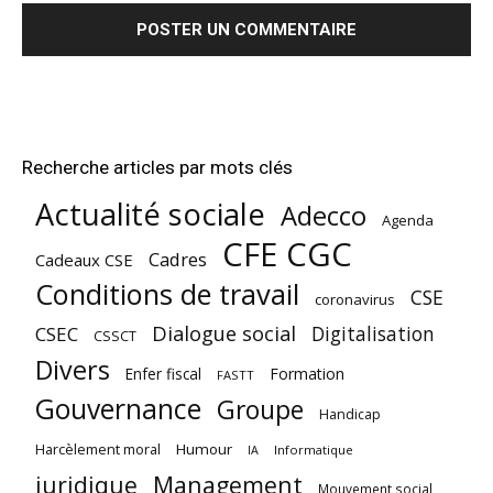
Recherche articles par mots clés
Actualité sociale
Adecco
Agenda
CFE CGC
Cadres
Cadeaux CSE
Conditions de travail
CSE
coronavirus
Dialogue social
Digitalisation
CSEC
CSSCT
Divers
Enfer fiscal
Formation
FASTT
Gouvernance
Groupe
Handicap
Harcèlement moral
Humour
Informatique
IA
juridique
Management
Mouvement social