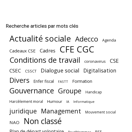
Recherche articles par mots clés
Actualité sociale
Adecco
Agenda
CFE CGC
Cadres
Cadeaux CSE
Conditions de travail
CSE
coronavirus
Dialogue social
Digitalisation
CSEC
CSSCT
Divers
Enfer fiscal
Formation
FASTT
Gouvernance
Groupe
Handicap
Harcèlement moral
Humour
Informatique
IA
juridique
Management
Mouvement social
Non classé
NAO
Plan de départ volontaire
PSE
Prud'Hommes