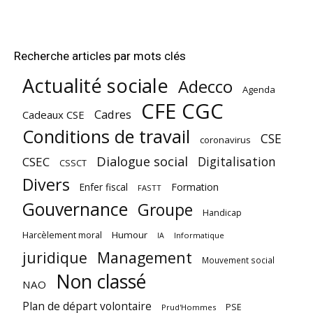
Recherche articles par mots clés
Actualité sociale
Adecco
Agenda
CFE CGC
Cadres
Cadeaux CSE
Conditions de travail
CSE
coronavirus
Dialogue social
Digitalisation
CSEC
CSSCT
Divers
Enfer fiscal
Formation
FASTT
Gouvernance
Groupe
Handicap
Harcèlement moral
Humour
Informatique
IA
juridique
Management
Mouvement social
Non classé
NAO
Plan de départ volontaire
PSE
Prud'Hommes