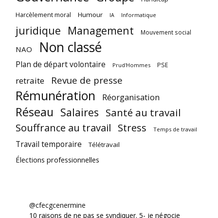
Harcèlement moral
Humour
Informatique
IA
juridique
Management
Mouvement social
Non classé
NAO
Plan de départ volontaire
PSE
Prud'Hommes
Revue de presse
retraite
Rémunération
Réorganisation
Réseau
Salaires
Santé au travail
Souffrance au travail
Stress
Temps de travail
Travail temporaire
Télétravail
Élections professionnelles
@cfecgcenermine
10 raisons de ne pas se syndiquer. 5- je négocie