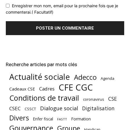
Enregistrer mon nom, email pour la prochaine fois que je
commenterai.( Facultatif)
Recherche articles par mots clés
Actualité sociale
Adecco
Agenda
CFE CGC
Cadres
Cadeaux CSE
Conditions de travail
CSE
coronavirus
Dialogue social
Digitalisation
CSEC
CSSCT
Divers
Enfer fiscal
Formation
FASTT
Gouvernance
Groupe
Handicap