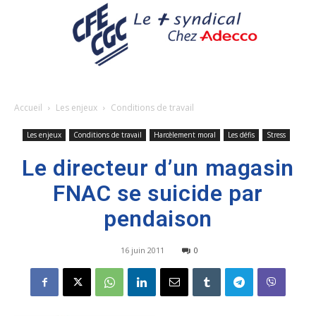
Accueil
Les enjeux
Conditions de travail
Les enjeux
Conditions de travail
Harcèlement moral
Les défis
Stress
Le directeur d’un magasin
FNAC se suicide par
pendaison
16 juin 2011
0