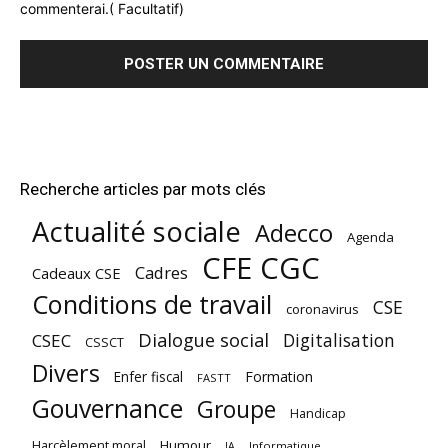
commenterai.( Facultatif)
Recherche articles par mots clés
Actualité sociale
Adecco
Agenda
CFE CGC
Cadres
Cadeaux CSE
Conditions de travail
CSE
coronavirus
Dialogue social
Digitalisation
CSEC
CSSCT
Divers
Enfer fiscal
Formation
FASTT
Gouvernance
Groupe
Handicap
Harcèlement moral
Humour
Informatique
IA