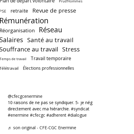
Plan de départ volontaire
Prud'Hommes
Revue de presse
retraite
PSE
Rémunération
Réseau
Réorganisation
Salaires
Santé au travail
Souffrance au travail
Stress
Travail temporaire
Temps de travail
Élections professionnelles
Télétravail
@cfecgcenermine
10 raisons de ne pas se syndiquer. 5- je négocie
directement avec ma hiérarchie.
#syndicat
#enermine
#cfecgc
#adherent
#dialogue
♬ son original - CFE-CGC Enermine