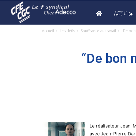
ACTU
Accueil
Les défis
Souffrance au travail
“De bon 
“De bon m
Le réalisateur Jean-M
avec Jean-Pierre Darr