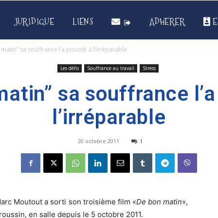
JURIDIQUE
LIENS
ADHERER
E
matin” sa souffrance l’a poussé à l’irréparable
Les défis
Souffrance au travail
Stress
atin” sa souffrance l’
l’irréparable
20 octobre 2011
1
arc Moutout a sorti son troisième film «
De bon matin
»,
oussin, en salle depuis le 5 octobre 2011.