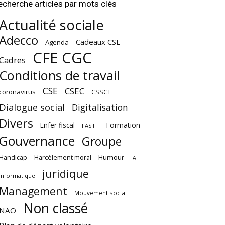
echerche articles par mots clés
Actualité sociale
Adecco
Cadeaux CSE
Agenda
CFE CGC
Cadres
Conditions de travail
CSE
CSEC
coronavirus
CSSCT
Dialogue social
Digitalisation
Divers
Enfer fiscal
Formation
FASTT
Gouvernance
Groupe
Harcèlement moral
Humour
Handicap
IA
juridique
Informatique
Management
Mouvement social
Non classé
NAO