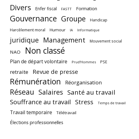
Divers
Enfer fiscal
Formation
FASTT
Gouvernance
Groupe
Handicap
Harcèlement moral
Humour
Informatique
IA
juridique
Management
Mouvement social
Non classé
NAO
Plan de départ volontaire
PSE
Prud'Hommes
Revue de presse
retraite
Rémunération
Réorganisation
Réseau
Salaires
Santé au travail
Souffrance au travail
Stress
Temps de travail
Travail temporaire
Télétravail
Élections professionnelles