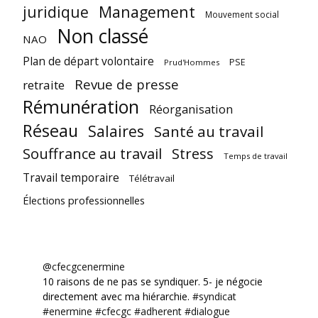
juridique
Management
Mouvement social
Non classé
NAO
Plan de départ volontaire
PSE
Prud'Hommes
Revue de presse
retraite
Rémunération
Réorganisation
Réseau
Salaires
Santé au travail
Souffrance au travail
Stress
Temps de travail
Travail temporaire
Télétravail
Élections professionnelles
@cfecgcenermine
10 raisons de ne pas se syndiquer. 5- je négocie
directement avec ma hiérarchie.
#syndicat
#enermine
#cfecgc
#adherent
#dialogue