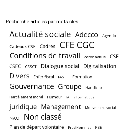
Recherche articles par mots clés
Actualité sociale
Adecco
Agenda
CFE CGC
Cadres
Cadeaux CSE
Conditions de travail
CSE
coronavirus
Dialogue social
Digitalisation
CSEC
CSSCT
Divers
Enfer fiscal
Formation
FASTT
Gouvernance
Groupe
Handicap
Harcèlement moral
Humour
Informatique
IA
juridique
Management
Mouvement social
Non classé
NAO
Plan de départ volontaire
PSE
Prud'Hommes