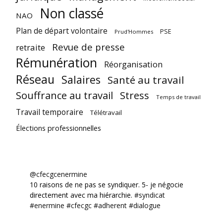
Non classé
NAO
Plan de départ volontaire
PSE
Prud'Hommes
Revue de presse
retraite
Rémunération
Réorganisation
Réseau
Salaires
Santé au travail
Souffrance au travail
Stress
Temps de travail
Travail temporaire
Télétravail
Élections professionnelles
@cfecgcenermine
10 raisons de ne pas se syndiquer. 5- je négocie
directement avec ma hiérarchie.
#syndicat
#enermine
#cfecgc
#adherent
#dialogue