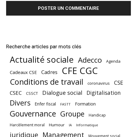
Recherche articles par mots clés
Actualité sociale
Adecco
Agenda
CFE CGC
Cadres
Cadeaux CSE
Conditions de travail
CSE
coronavirus
Dialogue social
Digitalisation
CSEC
CSSCT
Divers
Enfer fiscal
Formation
FASTT
Gouvernance
Groupe
Handicap
Harcèlement moral
Humour
Informatique
IA
juridique
Management
Mouvement social