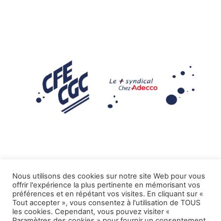
Nous utilisons des cookies sur notre site Web pour vous
offrir l'expérience la plus pertinente en mémorisant vos
Mentions légales
préférences et en répétant vos visites. En cliquant sur «
Tout accepter », vous consentez à l'utilisation de TOUS
.
Tous droits réservés CFE-CGC ADECCO
les cookies. Cependant, vous pouvez visiter «
Paramètres des cookies » pour fournir un consentement