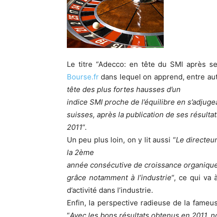
Le titre “Adecco: en tête du SMI après s
Bourse.fr
dans lequel on apprend, entre aut
tête des plus fortes hausses d’un
indice SMI proche de l’équilibre en s’adjuge
suisses, après la publication de ses résultats
2011
“.
Un peu plus loin, on y lit aussi “
Le directeu
la 2ème
année consécutive de croissance organiqu
grâce notamment à l’industrie
“, ce qui va
d’activité dans l’industrie.
Enfin, la perspective radieuse de la fameu
“
Avec les bons résultats obtenus en 2011, no