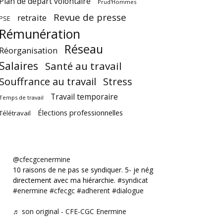
Plan de départ volontaire
Prud'Hommes
Revue de presse
retraite
PSE
Rémunération
Réseau
Réorganisation
Salaires
Santé au travail
Souffrance au travail
Stress
Travail temporaire
Temps de travail
Élections professionnelles
Télétravail
@cfecgcenermine
10 raisons de ne pas se syndiquer. 5- je négocie
directement avec ma hiérarchie.
#syndicat
#enermine
#cfecgc
#adherent
#dialogue
♬ son original - CFE-CGC Enermine