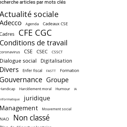
echerche articles par mots clés
Actualité sociale
Adecco
Cadeaux CSE
Agenda
CFE CGC
Cadres
Conditions de travail
CSE
CSEC
coronavirus
CSSCT
Dialogue social
Digitalisation
Divers
Enfer fiscal
Formation
FASTT
Gouvernance
Groupe
Harcèlement moral
Humour
Handicap
IA
juridique
Informatique
Management
Mouvement social
Non classé
NAO