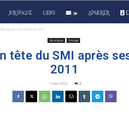
JURIDIQUE
LIENS
ADHERER
E
SMI après ses résultats 2011
Les enjeux
Groupe
n tête du SMI après ses
2011
7 mars 2012
2