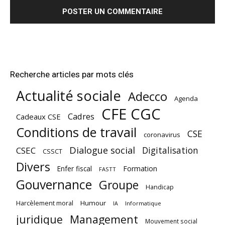
Recherche articles par mots clés
Actualité sociale
Adecco
Agenda
CFE CGC
Cadres
Cadeaux CSE
Conditions de travail
CSE
coronavirus
Dialogue social
Digitalisation
CSEC
CSSCT
Divers
Enfer fiscal
Formation
FASTT
Gouvernance
Groupe
Handicap
Harcèlement moral
Humour
Informatique
IA
juridique
Management
Mouvement social