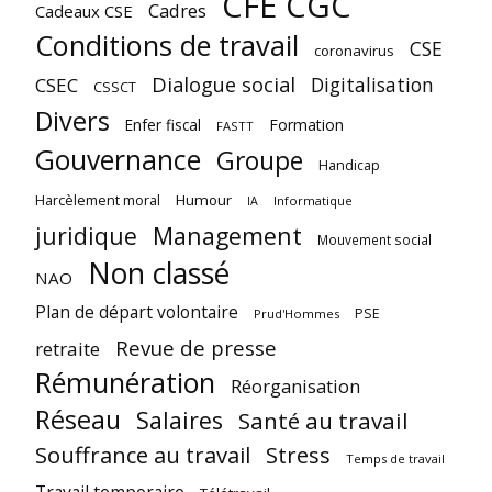
CFE CGC
Cadres
Cadeaux CSE
Conditions de travail
CSE
coronavirus
Dialogue social
Digitalisation
CSEC
CSSCT
Divers
Enfer fiscal
Formation
FASTT
Gouvernance
Groupe
Handicap
Harcèlement moral
Humour
Informatique
IA
juridique
Management
Mouvement social
Non classé
NAO
Plan de départ volontaire
PSE
Prud'Hommes
Revue de presse
retraite
Rémunération
Réorganisation
Réseau
Salaires
Santé au travail
Souffrance au travail
Stress
Temps de travail