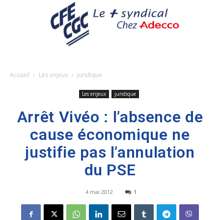
Accueil
Les enjeux
juridique
Les enjeux
juridique
Arrêt Vivéo : l’absence de
cause économique ne
justifie pas l’annulation
du PSE
4 mai 2012
1