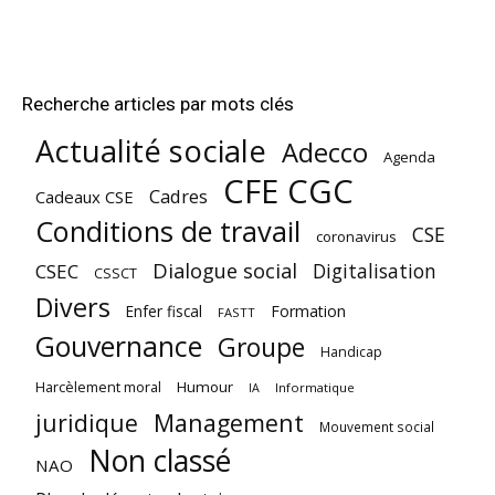
Recherche articles par mots clés
Actualité sociale
Adecco
Agenda
CFE CGC
Cadres
Cadeaux CSE
Conditions de travail
CSE
coronavirus
Dialogue social
Digitalisation
CSEC
CSSCT
Divers
Enfer fiscal
Formation
FASTT
Gouvernance
Groupe
Handicap
Harcèlement moral
Humour
Informatique
IA
juridique
Management
Mouvement social
Non classé
NAO