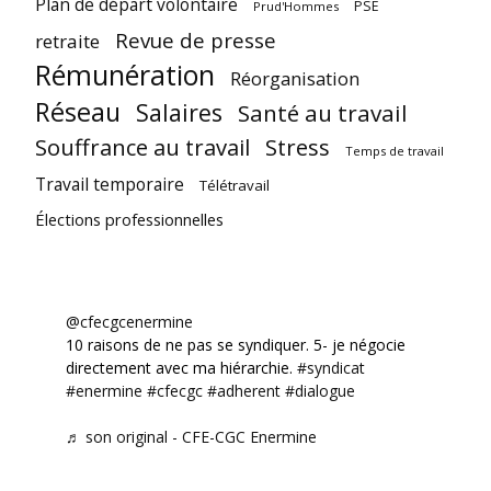
Plan de départ volontaire
PSE
Prud'Hommes
Revue de presse
retraite
Rémunération
Réorganisation
Réseau
Salaires
Santé au travail
Souffrance au travail
Stress
Temps de travail
Travail temporaire
Télétravail
Élections professionnelles
@cfecgcenermine
10 raisons de ne pas se syndiquer. 5- je négocie
directement avec ma hiérarchie.
#syndicat
#enermine
#cfecgc
#adherent
#dialogue
♬ son original - CFE-CGC Enermine