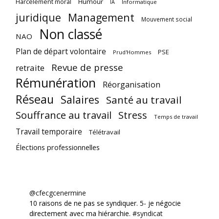
Harcèlement moral
Humour
Informatique
IA
juridique
Management
Mouvement social
Non classé
NAO
Plan de départ volontaire
PSE
Prud'Hommes
Revue de presse
retraite
Rémunération
Réorganisation
Réseau
Salaires
Santé au travail
Souffrance au travail
Stress
Temps de travail
Travail temporaire
Télétravail
Élections professionnelles
@cfecgcenermine
10 raisons de ne pas se syndiquer. 5- je négocie
directement avec ma hiérarchie.
#syndicat