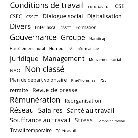
Conditions de travail
CSE
coronavirus
Dialogue social
Digitalisation
CSEC
CSSCT
Divers
Enfer fiscal
Formation
FASTT
Gouvernance
Groupe
Handicap
Harcèlement moral
Humour
Informatique
IA
juridique
Management
Mouvement social
Non classé
NAO
Plan de départ volontaire
PSE
Prud'Hommes
Revue de presse
retraite
Rémunération
Réorganisation
Réseau
Salaires
Santé au travail
Souffrance au travail
Stress
Temps de travail
Travail temporaire
Télétravail