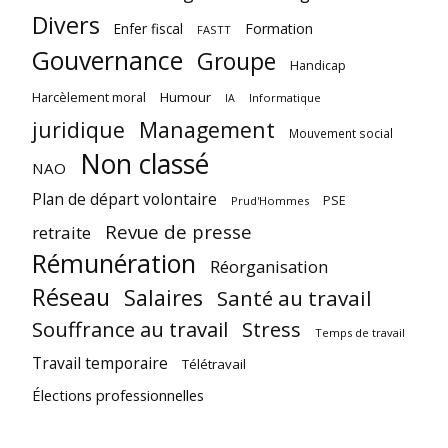
Divers
Enfer fiscal
Formation
FASTT
Gouvernance
Groupe
Handicap
Harcèlement moral
Humour
Informatique
IA
juridique
Management
Mouvement social
Non classé
NAO
Plan de départ volontaire
PSE
Prud'Hommes
Revue de presse
retraite
Rémunération
Réorganisation
Réseau
Salaires
Santé au travail
Souffrance au travail
Stress
Temps de travail
Travail temporaire
Télétravail
Élections professionnelles