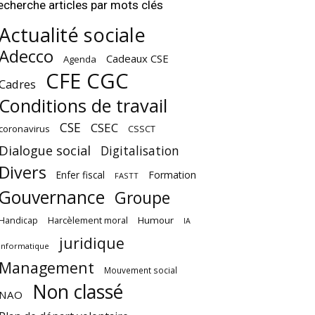
echerche articles par mots clés
Actualité sociale
Adecco
Cadeaux CSE
Agenda
CFE CGC
Cadres
Conditions de travail
CSE
CSEC
coronavirus
CSSCT
Dialogue social
Digitalisation
Divers
Enfer fiscal
Formation
FASTT
Gouvernance
Groupe
Harcèlement moral
Humour
Handicap
IA
juridique
Informatique
Management
Mouvement social
Non classé
NAO