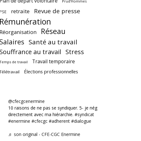
Plan de départ volontaire
Prud'Hommes
Revue de presse
retraite
PSE
Rémunération
Réseau
Réorganisation
Salaires
Santé au travail
Souffrance au travail
Stress
Travail temporaire
Temps de travail
Élections professionnelles
Télétravail
@cfecgcenermine
10 raisons de ne pas se syndiquer. 5- je négocie
directement avec ma hiérarchie.
#syndicat
#enermine
#cfecgc
#adherent
#dialogue
♬ son original - CFE-CGC Enermine