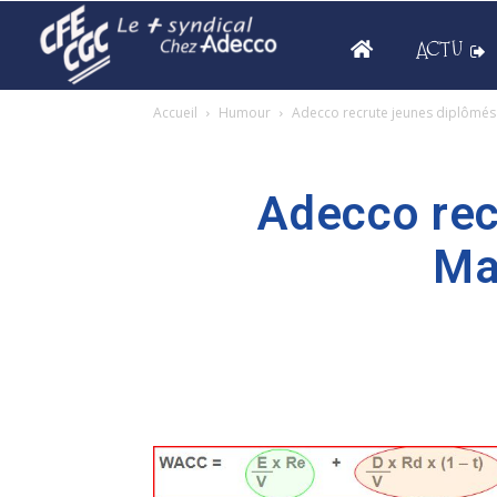
ACTU
Accueil
Humour
Adecco recrute jeunes diplômés 
Adecco rec
Ma