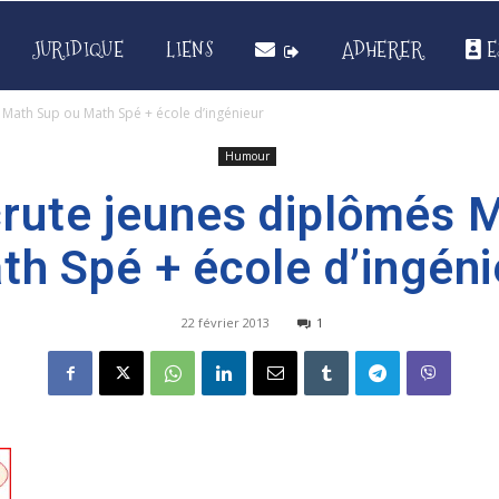
JURIDIQUE
LIENS
ADHERER
E
Math Sup ou Math Spé + école d’ingénieur
Humour
rute jeunes diplômés 
th Spé + école d’ingéni
22 février 2013
1