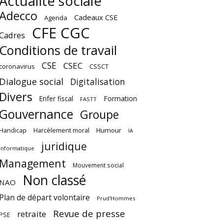
Actualité sociale
Adecco
Cadeaux CSE
Agenda
CFE CGC
Cadres
Conditions de travail
CSE
CSEC
coronavirus
CSSCT
Dialogue social
Digitalisation
Divers
Enfer fiscal
Formation
FASTT
Gouvernance
Groupe
Harcèlement moral
Humour
Handicap
IA
juridique
Informatique
Management
Mouvement social
Non classé
NAO
Plan de départ volontaire
Prud'Hommes
Revue de presse
retraite
PSE