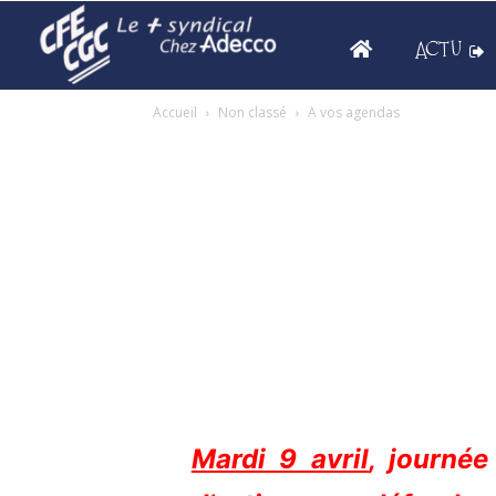
ACTU
Accueil
Non classé
A vos agendas
Mardi 9 avril
,
j
ournée 