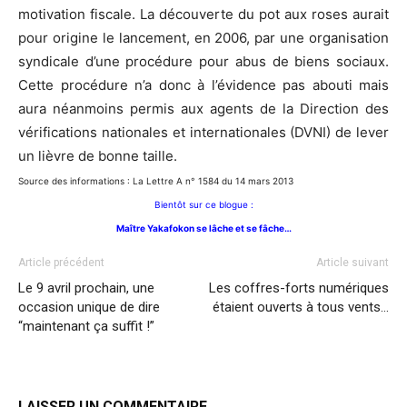
motivation fiscale. La découverte du pot aux roses aurait
pour origine le lancement, en 2006, par une organisation
syndicale d’une procédure pour abus de biens sociaux.
Cette procédure n’a donc à l’évidence pas abouti mais
aura néanmoins permis aux agents de la Direction des
vérifications nationales et internationales (DVNI) de lever
un lièvre de bonne taille.
Source des informations : La Lettre A n° 1584 du 14 mars 2013
Bientôt sur ce blogue :
Maître Yakafo
kon se
lâche et se f
âche…
Article précédent
Article suivant
Le 9 avril prochain, une
Les coffres-forts numériques
occasion unique de dire
étaient ouverts à tous vents…
“maintenant ça suffit !”
LAISSER UN COMMENTAIRE