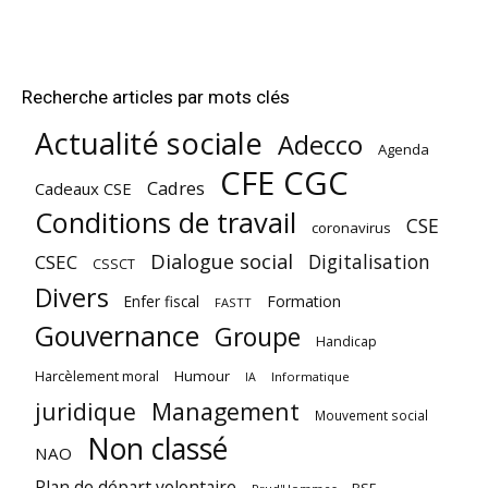
Recherche articles par mots clés
Actualité sociale
Adecco
Agenda
CFE CGC
Cadres
Cadeaux CSE
Conditions de travail
CSE
coronavirus
Dialogue social
Digitalisation
CSEC
CSSCT
Divers
Enfer fiscal
Formation
FASTT
Gouvernance
Groupe
Handicap
Harcèlement moral
Humour
Informatique
IA
juridique
Management
Mouvement social
Non classé
NAO
Plan de départ volontaire