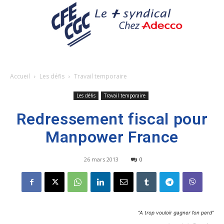
Accueil
Les défis
Travail temporaire
Les défis
Travail temporaire
Redressement fiscal pour
Manpower France
26 mars 2013
0
“A trop vouloir gagner l’on perd”