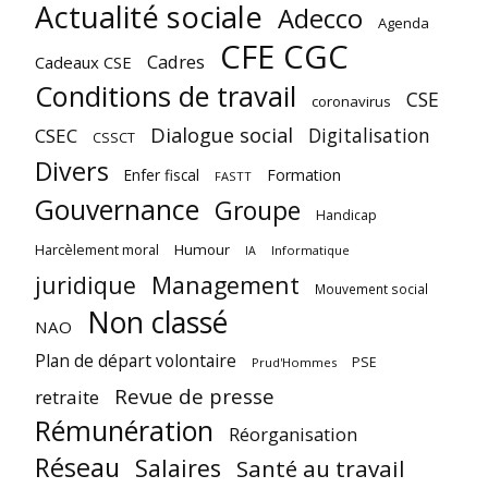
Actualité sociale
Adecco
Agenda
CFE CGC
Cadres
Cadeaux CSE
Conditions de travail
CSE
coronavirus
Dialogue social
Digitalisation
CSEC
CSSCT
Divers
Enfer fiscal
Formation
FASTT
Gouvernance
Groupe
Handicap
Harcèlement moral
Humour
Informatique
IA
juridique
Management
Mouvement social
Non classé
NAO
Plan de départ volontaire
PSE
Prud'Hommes
Revue de presse
retraite
Rémunération
Réorganisation
Réseau
Salaires
Santé au travail