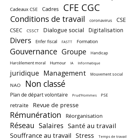
CFE CGC
Cadres
Cadeaux CSE
Conditions de travail
CSE
coronavirus
Dialogue social
Digitalisation
CSEC
CSSCT
Divers
Enfer fiscal
Formation
FASTT
Gouvernance
Groupe
Handicap
Harcèlement moral
Humour
Informatique
IA
juridique
Management
Mouvement social
Non classé
NAO
Plan de départ volontaire
PSE
Prud'Hommes
Revue de presse
retraite
Rémunération
Réorganisation
Réseau
Salaires
Santé au travail
Souffrance au travail
Stress
Temps de travail