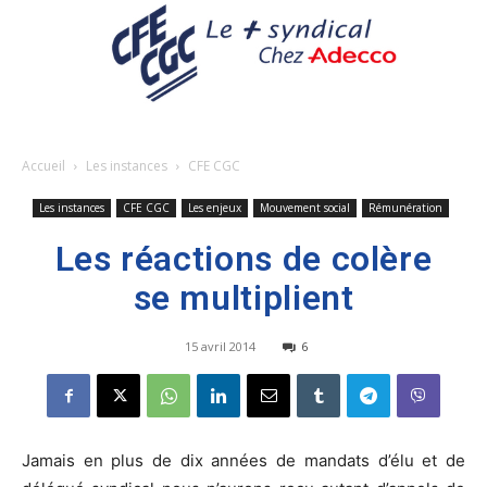
Accueil
Les instances
CFE CGC
Les instances
CFE CGC
Les enjeux
Mouvement social
Rémunération
Les réactions de colère
se multiplient
15 avril 2014
6
Jamais en plus de dix années de mandats d’élu et de