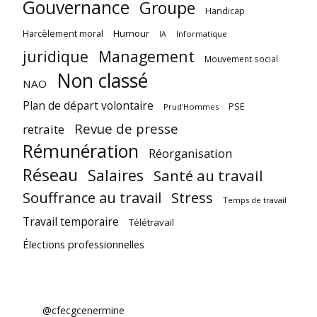
Gouvernance
Groupe
Handicap
Harcèlement moral
Humour
Informatique
IA
juridique
Management
Mouvement social
Non classé
NAO
Plan de départ volontaire
PSE
Prud'Hommes
Revue de presse
retraite
Rémunération
Réorganisation
Réseau
Salaires
Santé au travail
Souffrance au travail
Stress
Temps de travail
Travail temporaire
Télétravail
Élections professionnelles
@cfecgcenermine