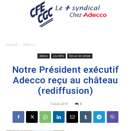
Accueil
Adecco
Adecco
Les défis
Revue de presse
Notre Président exécutif
Adecco reçu au château
(rediffusion)
7 août 2014
0