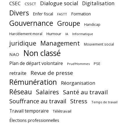
Dialogue social
Digitalisation
CSEC
CSSCT
Divers
Enfer fiscal
Formation
FASTT
Gouvernance
Groupe
Handicap
Harcèlement moral
Humour
Informatique
IA
juridique
Management
Mouvement social
Non classé
NAO
Plan de départ volontaire
PSE
Prud'Hommes
Revue de presse
retraite
Rémunération
Réorganisation
Réseau
Salaires
Santé au travail
Souffrance au travail
Stress
Temps de travail
Travail temporaire
Télétravail
Élections professionnelles