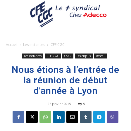
Accueil
Les instances
CFE CGC
Les instances
CFE CGC
CSEC
Les enjeux
Réseau
Nous étions à l’entrée de
la réunion de début
d’année à Lyon
26 janvier 2015
5