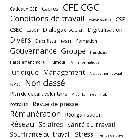
CFE CGC
Cadres
Cadeaux CSE
Conditions de travail
CSE
coronavirus
Dialogue social
Digitalisation
CSEC
CSSCT
Divers
Enfer fiscal
Formation
FASTT
Gouvernance
Groupe
Handicap
Harcèlement moral
Humour
Informatique
IA
juridique
Management
Mouvement social
Non classé
NAO
Plan de départ volontaire
PSE
Prud'Hommes
Revue de presse
retraite
Rémunération
Réorganisation
Réseau
Salaires
Santé au travail
Souffrance au travail
Stress
Temps de travail