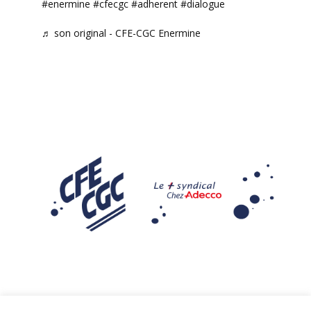
#enermine
#cfecgc
#adherent
#dialogue
♬ son original - CFE-CGC Enermine