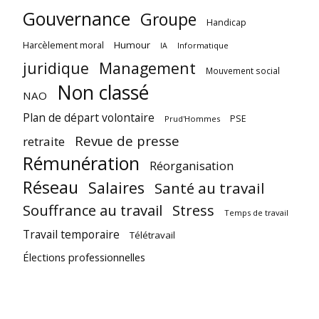
Gouvernance
Groupe
Handicap
Harcèlement moral
Humour
Informatique
IA
juridique
Management
Mouvement social
Non classé
NAO
Plan de départ volontaire
PSE
Prud'Hommes
Revue de presse
retraite
Rémunération
Réorganisation
Réseau
Salaires
Santé au travail
Souffrance au travail
Stress
Temps de travail
Travail temporaire
Télétravail
Élections professionnelles