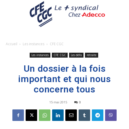
Accueil
Les instances
CFE CGC
Les instances
CFE CGC
Les défis
retraite
Un dossier à la fois
important et qui nous
concerne tous
15 mai 2015
0