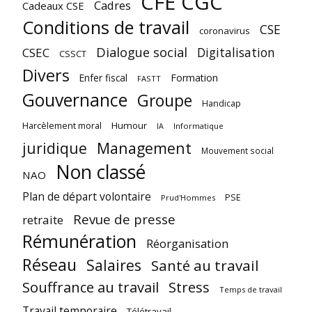
CFE CGC
Cadres
Cadeaux CSE
Conditions de travail
CSE
coronavirus
Dialogue social
Digitalisation
CSEC
CSSCT
Divers
Enfer fiscal
Formation
FASTT
Gouvernance
Groupe
Handicap
Harcèlement moral
Humour
Informatique
IA
juridique
Management
Mouvement social
Non classé
NAO
Plan de départ volontaire
PSE
Prud'Hommes
Revue de presse
retraite
Rémunération
Réorganisation
Réseau
Salaires
Santé au travail
Souffrance au travail
Stress
Temps de travail
Travail temporaire
Télétravail