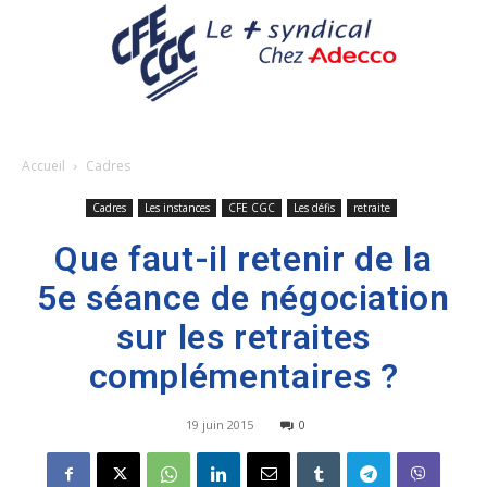
Accueil
Cadres
Cadres
Les instances
CFE CGC
Les défis
retraite
Que faut-il retenir de la
5e séance de négociation
sur les retraites
complémentaires ?
19 juin 2015
0