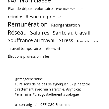
NAO
Plan de départ volontaire
PSE
Prud'Hommes
Revue de presse
retraite
Rémunération
Réorganisation
Réseau
Salaires
Santé au travail
Souffrance au travail
Stress
Temps de travail
Travail temporaire
Télétravail
Élections professionnelles
@cfecgcenermine
10 raisons de ne pas se syndiquer. 5- je négocie
directement avec ma hiérarchie.
#syndicat
#enermine
#cfecgc
#adherent
#dialogue
♬ son original - CFE-CGC Enermine