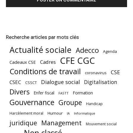
Recherche articles par mots clés
Actualité sociale
Adecco
Agenda
CFE CGC
Cadres
Cadeaux CSE
Conditions de travail
CSE
coronavirus
Dialogue social
Digitalisation
CSEC
CSSCT
Divers
Enfer fiscal
Formation
FASTT
Gouvernance
Groupe
Handicap
Harcèlement moral
Humour
Informatique
IA
juridique
Management
Mouvement social
Non classé