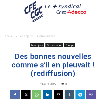
Accueil
Les enjeux
Gouvernance
Les enjeux
Gouvernance
Groupe
Des bonnes nouvelles
comme s’il en pleuvait !
(rediffusion)
13 août 2015
0