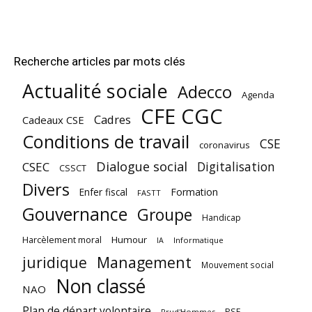
Recherche articles par mots clés
Actualité sociale
Adecco
Agenda
CFE CGC
Cadres
Cadeaux CSE
Conditions de travail
CSE
coronavirus
Dialogue social
Digitalisation
CSEC
CSSCT
Divers
Enfer fiscal
Formation
FASTT
Gouvernance
Groupe
Handicap
Harcèlement moral
Humour
Informatique
IA
juridique
Management
Mouvement social
Non classé
NAO
Plan de départ volontaire
PSE
Prud'Hommes