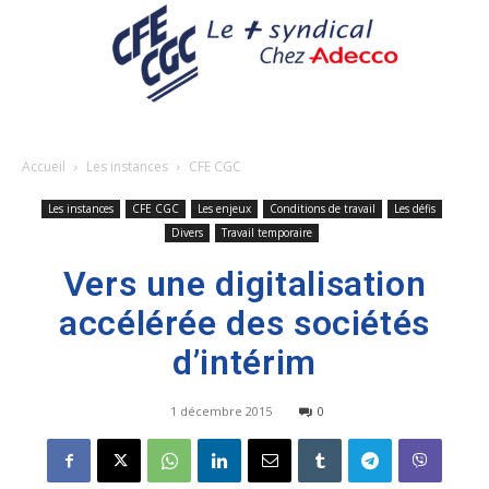
Accueil
Les instances
CFE CGC
Les instances
CFE CGC
Les enjeux
Conditions de travail
Les défis
Divers
Travail temporaire
Vers une digitalisation
accélérée des sociétés
d’intérim
1 décembre 2015
0