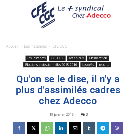
Accueil
Les instances
CFE CGC
Les instances
CFE CGC
Les enjeux
Classification
Élections professionnelles 2015-2016
Les défis
retraite
Qu’on se le dise, il n’y a
plus d’assimilés cadres
chez Adecco
18 janvier 2016
3