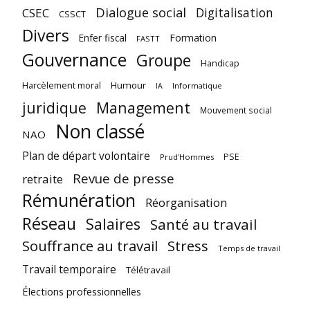
Dialogue social
Digitalisation
CSEC
CSSCT
Divers
Enfer fiscal
Formation
FASTT
Gouvernance
Groupe
Handicap
Harcèlement moral
Humour
Informatique
IA
juridique
Management
Mouvement social
Non classé
NAO
Plan de départ volontaire
PSE
Prud'Hommes
Revue de presse
retraite
Rémunération
Réorganisation
Réseau
Salaires
Santé au travail
Souffrance au travail
Stress
Temps de travail
Travail temporaire
Télétravail
Élections professionnelles