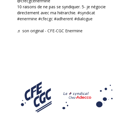
@cfecgcenermine
10 raisons de ne pas se syndiquer. 5- je négocie
directement avec ma hiérarchie.
#syndicat
#enermine
#cfecgc
#adherent
#dialogue
♬ son original - CFE-CGC Enermine