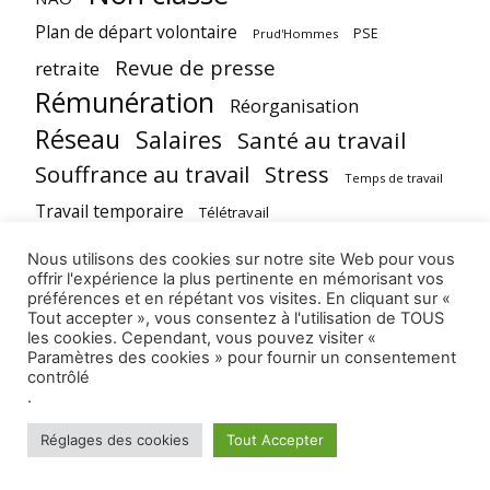
Plan de départ volontaire
PSE
Prud'Hommes
Revue de presse
retraite
Rémunération
Réorganisation
Réseau
Salaires
Santé au travail
Souffrance au travail
Stress
Temps de travail
Travail temporaire
Télétravail
Élections professionnelles
Nous utilisons des cookies sur notre site Web pour vous
offrir l'expérience la plus pertinente en mémorisant vos
préférences et en répétant vos visites. En cliquant sur «
Tout accepter », vous consentez à l'utilisation de TOUS
les cookies. Cependant, vous pouvez visiter «
@cfecgcenermine
Paramètres des cookies » pour fournir un consentement
10 raisons de ne pas se syndiquer. 5- je négocie
contrôlé
directement avec ma hiérarchie.
#syndicat
.
#enermine
#cfecgc
#adherent
#dialogue
Réglages des cookies
Tout Accepter
♬ son original - CFE-CGC Enermine