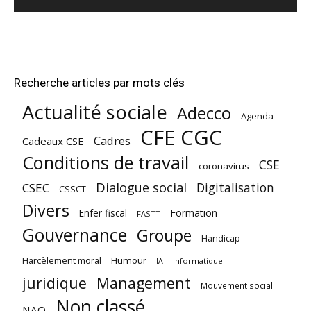
Recherche articles par mots clés
Actualité sociale
Adecco
Agenda
CFE CGC
Cadres
Cadeaux CSE
Conditions de travail
CSE
coronavirus
Dialogue social
Digitalisation
CSEC
CSSCT
Divers
Enfer fiscal
Formation
FASTT
Gouvernance
Groupe
Handicap
Harcèlement moral
Humour
Informatique
IA
juridique
Management
Mouvement social
Non classé
NAO