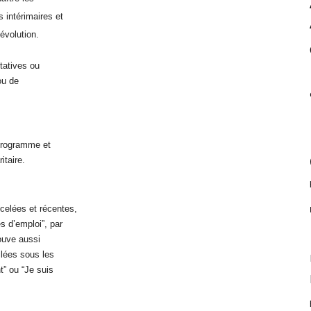
 intérimaires et
évolution.
tatives ou
ou de
 programme et
itaire.
celées et récentes,
s d’emploi”, par
ouve aussi
ilées sous les
” ou “Je suis