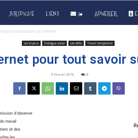
JURIDIQUE
LIENS
ADHERER
E
rnet pour tout savoir sur l’intérim
Les enjeux
Dialogue social
Les défis
Travail temporaire
ernet pour tout savoir s
9 février 2016
0
mission d’observer
du travail
R
tiers et des
ître les