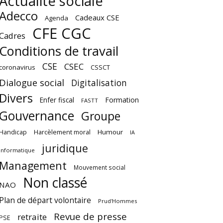
Actualité sociale
Adecco
Cadeaux CSE
Agenda
CFE CGC
Cadres
Conditions de travail
CSE
CSEC
coronavirus
CSSCT
Dialogue social
Digitalisation
Divers
Enfer fiscal
Formation
FASTT
Gouvernance
Groupe
Harcèlement moral
Humour
Handicap
IA
juridique
Informatique
Management
Mouvement social
Non classé
NAO
Plan de départ volontaire
Prud'Hommes
Revue de presse
retraite
PSE