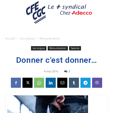
Accueil
Les enjeux
Rémunération
Les enjeux
Rémunération
Salaires
Donner c’est donner…
4 mai 2016
3