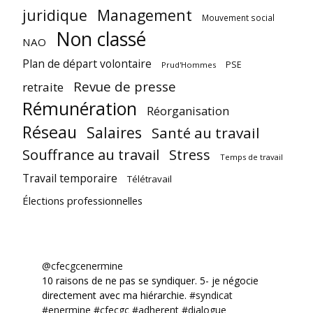
juridique
Management
Mouvement social
Non classé
NAO
Plan de départ volontaire
PSE
Prud'Hommes
Revue de presse
retraite
Rémunération
Réorganisation
Réseau
Salaires
Santé au travail
Souffrance au travail
Stress
Temps de travail
Travail temporaire
Télétravail
Élections professionnelles
@cfecgcenermine
10 raisons de ne pas se syndiquer. 5- je négocie
directement avec ma hiérarchie.
#syndicat
#enermine
#cfecgc
#adherent
#dialogue