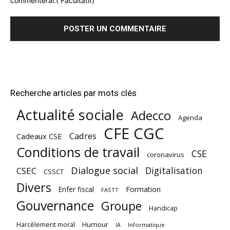
commenterai.( Facultatif)
Recherche articles par mots clés
Actualité sociale
Adecco
Agenda
CFE CGC
Cadres
Cadeaux CSE
Conditions de travail
CSE
coronavirus
Dialogue social
Digitalisation
CSEC
CSSCT
Divers
Enfer fiscal
Formation
FASTT
Gouvernance
Groupe
Handicap
Harcèlement moral
Humour
Informatique
IA